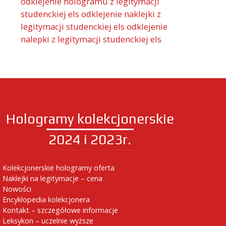
odklejenie hologramu z legitymacji
studenckiej els
odklejenie naklejki z
legitymacji studenckiej els
odklejenie
nalepki z legitymacji studenckiej els
Hologramy kolekcjonerskie
2024 i 2023r.
Kolekcjonerskie hologramy oferta
Naklejki na legitymacje – cena
Nowości
Encyklopedia kolekcjonera
Kontakt – szczegółowe informacje
Leksykon – uczelnie wyższe