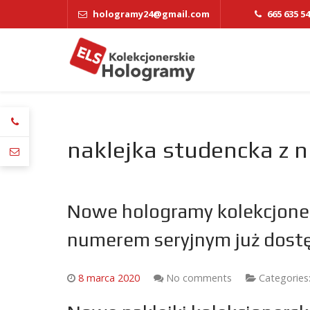
hologramy24@gmail.com
665 635 5
naklejka studencka z
Nowe hologramy kolekcjoner
numerem seryjnym już dost
8 marca 2020
No comments
Categories