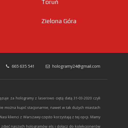
Toruń
Zielona Góra
665 635 541
hologramy24@gmail.com
zuje za hologramy z laserowo ciętą datą 31-03-2020 czyli
nie można kupić stacjonarnie, nawet w tak dużych miastach
si klienci z Warszawy często korzystają z tej opcji. Mamy
ę zdjęć naszych hologramów els i dołącz do kolekcjonerów