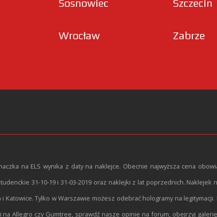
Sosnowiec
Szczecin
Wrocław
Zabrze
znaczka na ELS wynika z daty na naklejce. Obecnie najwyższa cena obowią
udenckie 31-10-19 i 31-03-2019 oraz naklejki z lat poprzednich. Naklejek 
i Katowice. Tylko w Warszawie możesz odebrać hologramy na legitymacji. Na
i na Allegro czy Gumtree, sprawdź nasze opinie na forum, obejrzyj galeri