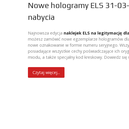
Nowe hologramy ELS 31-03-
nabycia
Najnowsza edycja
naklejek ELS na legitymację dl
możesz zamówić nowe egzemplarze hologramów dla k
nowe oznakowanie w formie numeru seryjnego. Wszystk
posiadające wszystkie cechy poświadczające ich orygi
miodu, a także specjalny kod kreskowy. Dowiedz się
Czytaj więcej...