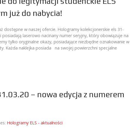
ie do legitymacji studenckie ELS
m już do nabycia!
uż dostępne w naszej ofercie. Hologramy kolekcjonerskie els 31-
hni posiadają laserowo nacinany numer seryjny, który obowiązuje na
emy tylko oryginalne okazy, posiadające niezbędne oznakowanie w
aty. Każda naklejka posiada na swojej powierzchni specjalne
31.03.20 – nowa edycja z numerem
ies:
Hologramy ELS - aktualności