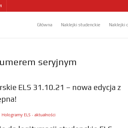
41
Główna
Naklejki studenckie
Naklejki 
 numerem seryjnym
skie ELS 31.10.21 – nowa edycja z
ępna!
:
Hologramy ELS - aktualności