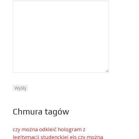
Chmura tagów
czy można odkleić hologram z
legitymacji studenckiej els
czy można