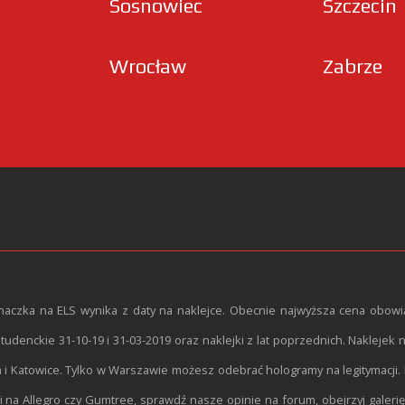
Sosnowiec
Szczecin
Wrocław
Zabrze
znaczka na ELS wynika z daty na naklejce. Obecnie najwyższa cena obowią
udenckie 31-10-19 i 31-03-2019 oraz naklejki z lat poprzednich. Naklejek 
i Katowice. Tylko w Warszawie możesz odebrać hologramy na legitymacji. Na
i na Allegro czy Gumtree, sprawdź nasze opinie na forum, obejrzyj galeri