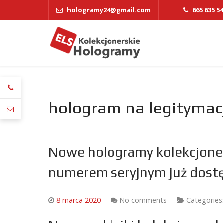
hologramy24@gmail.com
665 635 5
hologram na legitymac
Nowe hologramy kolekcjoner
numerem seryjnym już dost
8 marca 2020
No comments
Categories