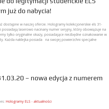
ie do legitymacji studenckie ELS
m już do nabycia!
uż dostępne w naszej ofercie. Hologramy kolekcjonerskie els 31-
hni posiadają laserowo nacinany numer seryjny, który obowiązuje na
emy tylko oryginalne okazy, posiadające niezbędne oznakowanie w
aty. Każda naklejka posiada na swojej powierzchni specjalne
31.03.20 – nowa edycja z numerem
ies:
Hologramy ELS - aktualności