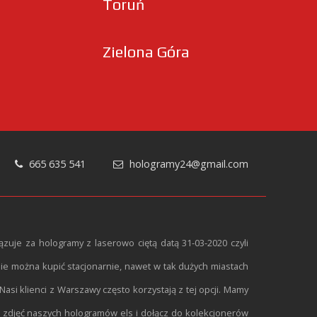
Toruń
Zielona Góra
665 635 541
hologramy24@gmail.com
zuje za hologramy z laserowo ciętą datą 31-03-2020 czyli
nie można kupić stacjonarnie, nawet w tak dużych miastach
si klienci z Warszawy często korzystają z tej opcji. Mamy
ę zdjęć naszych hologramów els i dołącz do kolekcjonerów