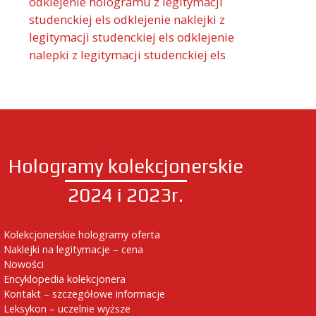
odklejenie hologramu z legitymacji
studenckiej els
odklejenie naklejki z
legitymacji studenckiej els
odklejenie
nalepki z legitymacji studenckiej els
Hologramy kolekcjonerskie
2024 i 2023r.
Kolekcjonerskie hologramy oferta
Naklejki na legitymacje – cena
Nowości
Encyklopedia kolekcjonera
Kontakt – szczegółowe informacje
Leksykon – uczelnie wyższe