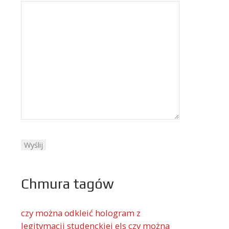
Chmura tagów
czy można odkleić hologram z
legitymacji studenckiej els
czy można