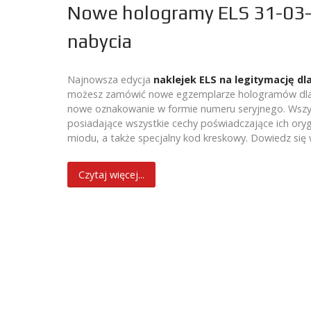
Nowe hologramy ELS 31-03-
nabycia
Najnowsza edycja
naklejek ELS na legitymację dl
możesz zamówić nowe egzemplarze hologramów dla k
nowe oznakowanie w formie numeru seryjnego. Wszystk
posiadające wszystkie cechy poświadczające ich orygi
miodu, a także specjalny kod kreskowy. Dowiedz się
Czytaj więcej...