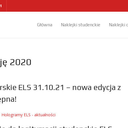
41
Główna
Naklejki studenckie
Naklejki 
ję 2020
skie ELS 31.10.21 – nowa edycja z
ępna!
:
Hologramy ELS - aktualności