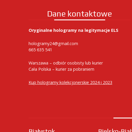
Dane kontaktowe
Oryginalne hologramy na legitymacje ELS
hologramy24@gmail.com
665 635 541
Warszawa – odbiór osobisty lub kurier
Cała Polska – kurier za pobraniem
Kup hologramy kolekcjonerskie 2024 i 2023
Białystok
Bielsko-Bia