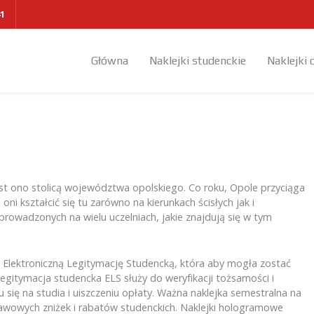
41
Główna
Naklejki studenckie
Naklejki 
st ono stolicą województwa opolskiego. Co roku, Opole przyciąga
i kształcić się tu zarówno na kierunkach ścisłych jak i
rowadzonych na wielu uczelniach, jakie znajdują się w tym
– Elektroniczną Legitymację Studencką, która aby mogła zostać
itymacja studencka ELS służy do weryfikacji tożsamości i
się na studia i uiszczeniu opłaty. Ważna naklejka semestralna na
tawowych zniżek i rabatów studenckich. Naklejki hologramowe