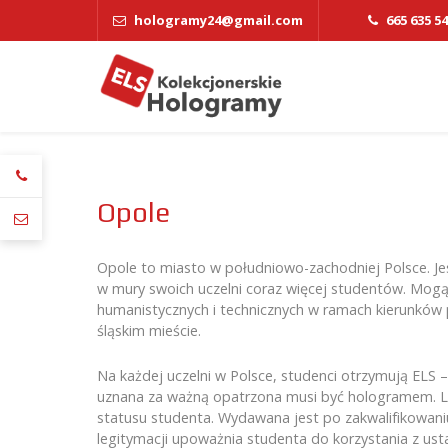
hologramy24@gmail.com
665 635 5
Opole
Opole to miasto w południowo-zachodniej Polsce. Je
w mury swoich uczelni coraz więcej studentów. Mogą on
humanistycznych i technicznych w ramach kierunków p
śląskim mieście.
Na każdej uczelni w Polsce, studenci otrzymują ELS 
uznana za ważną opatrzona musi być hologramem. Leg
statusu studenta. Wydawana jest po zakwalifikowaniu 
legitymacji upoważnia studenta do korzystania z us