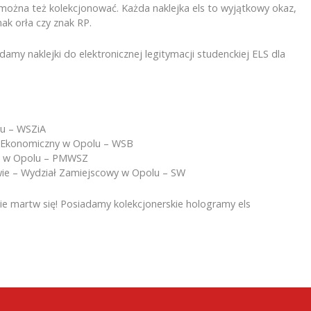
 można też kolekcjonować. Każda naklejka els to wyjątkowy okaz,
ak orła czy znak RP.
amy naklejki do elektronicznej legitymacji studenckiej ELS dla
lu – WSZiA
 Ekonomiczny w Opolu – WSB
 w Opolu – PMWSZ
ie – Wydział Zamiejscowy w Opolu – SW
, nie martw się! Posiadamy kolekcjonerskie hologramy els