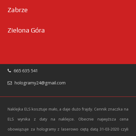
Zabrze
Zielona Góra
665 635 541
hologramy24@gmail.com
Naklejka ELS kosztuje mało, a daje dużo frajdy. Cennik znaczka na
ELS wynika z daty na naklejce. Obecnie najwyższa cena
obowiązuje za hologramy z laserowo ciętą datą 31-03-2020 czyli