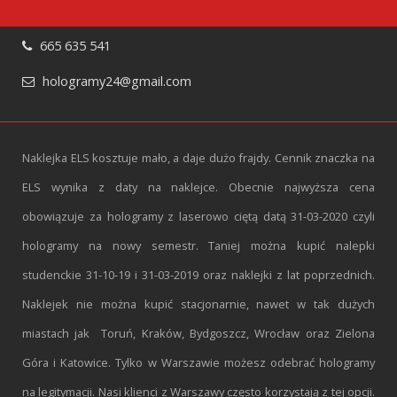
665 635 541
hologramy24@gmail.com
Naklejka ELS kosztuje mało, a daje dużo frajdy. Cennik znaczka na
ELS wynika z daty na naklejce. Obecnie najwyższa cena
obowiązuje za hologramy z laserowo ciętą datą 31-03-2020 czyli
hologramy na nowy semestr. Taniej można kupić nalepki
studenckie 31-10-19 i 31-03-2019 oraz naklejki z lat poprzednich.
Naklejek nie można kupić stacjonarnie, nawet w tak dużych
miastach jak Toruń, Kraków, Bydgoszcz, Wrocław oraz Zielona
Góra i Katowice. Tylko w Warszawie możesz odebrać hologramy
na legitymacji. Nasi klienci z Warszawy często korzystają z tej opcji.