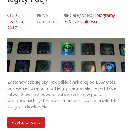
30
No
Categories:
Hologramy
stycznia
comments
ELS - aktualności
2017
Zastanawiasz się czy i jak odkleić naklejkę od ELS? Otóż,
odklejenie hologramu od legitymacji wcale nie jest takie
łatwe. Głównie z powodu zabezpieczeń, w postaci
wbudowanych systemów ochronnych – warto dowiedzieć
się, jakich konkretnie.
Czytaj więcej...