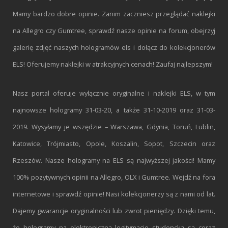
Mamy bardzo dobre opinie. Zanim zaczniesz przeglądać naklejki
na Allegro czy Gumtree, sprawdź nasze opinie na forum, obejrzyj
galerię zdjęć naszych hologramów els i dołącz do kolekcjonerów
ELS! Oferujemy naklejki w atrakcyjnych cenach! Zaufaj najlepszym!
Nasz portal oferuje wyłącznie oryginalne i naklejki ELS, w tym
najnowsze hologramy 31-03-20, a także 31-10-2019 oraz 31-03-
2019. Wysyłamy je wszędzie – Warszawa, Gdynia, Toruń, Lublin,
Katowice, Trójmiasto, Opole, Koszalin, Sopot, Szczecin oraz
Rzeszów. Nasze hologramy na ELS są najwyższej jakości! Mamy
100% pozytywnych opinii na Allegro, OLX i Gumtree. Wejdź na fora
internetowe i sprawdź opinie! Nasi kolekcjonerzy są z nami od lat.
Dajemy gwarancje oryginalności lub zwrot pieniędzy. Dzięki temu,
że hologramy na elektroniczną legitymacje studencką są coraz