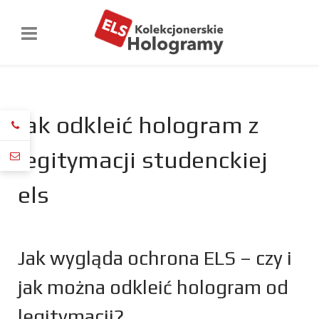
jak odkleić hologram z
legitymacji studenckiej
els
Jak wygląda ochrona ELS – czy i
jak można odkleić hologram od
legitymacji?