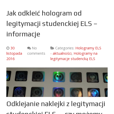
Jak odkleić hologram od
legitymacji studenckiej ELS –
informacje
30
No
Categories:
Hologramy ELS
listopada
comments
- aktualności
,
Hologramy na
2016
legitymacje studencką ELS
Odklejanie naklejki z legitymacji
studenckiej ELS – czy możemy