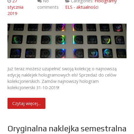
27
No
Categories:
Hologramy
stycznia
comments
ELS - aktualności
2019
Już teraz możesz uzupełnić swoją kolekcję o najnowszą
edycję naklejek hologramowych els! Sprzedaż do celów
kolekcjonerskich. Zamów najnowszy hologram
kolekcjonerski 31-10-2019!
Czytaj więcej...
Oryginalna naklejka semestralna