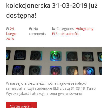
kolekcjonerska 31-03-2019 już
dostępna!
24
No
Categories:
Hologramy
lutego
comments
ELS - aktualności
2018
W naszej ofercie znaleźć można najnowsze nalepki
semestralne, czyli studenckie ELS z datą 31-03-19! Tanio!
Wysoka jakość i atrakcyjna cena gwarantowana!
Czytaj więcej...