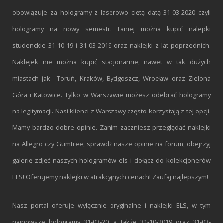
obowiązuje za hologramy z laserowo ciętą datą 31-03-2020 czyli
hologramy na nowy semestr. Taniej można kupić nalepki
studenckie 31-10-19 i 31-03-2019 oraz naklejki z lat poprzednich.
Naklejek nie można kupić stacjonarnie, nawet w tak dużych
miastach jak Toruń, Kraków, Bydgoszcz, Wrocław oraz Zielona
Góra i Katowice. Tylko w Warszawie możesz odebrać hologramy
na legitymacji. Nasi klienci z Warszawy często korzystają z tej opcji.
Mamy bardzo dobre opinie. Zanim zaczniesz przeglądać naklejki
na Allegro czy Gumtree, sprawdź nasze opinie na forum, obejrzyj
galerię zdjęć naszych hologramów els i dołącz do kolekcjonerów
ELS! Oferujemy naklejki w atrakcyjnych cenach! Zaufaj najlepszym!
Nasz portal oferuje wyłącznie oryginalne i naklejki ELS, w tym
najnowsze hologramy 31-03-20, a także 31-10-2019 oraz 31-03-