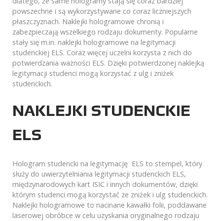
dlatego, że same hologramy stają się coraz bardziej
powszechne i są wykorzystywane co coraz liczniejszych
płaszczyznach. Naklejki hologramowe chronią i
zabezpieczają wszelkiego rodzaju dokumenty. Popularne
stały się m.in. naklejki hologramowe na legitymacji
studenckiej ELS. Coraz więcej uczelni korzysta z nich do
potwierdzania ważności ELS. Dzięki potwierdzonej naklejką
legitymacji studenci mogą korzystać z ulg i zniżek
studenckich.
NAKLEJKI STUDENCKIE
ELS
Hologram studencki na legitymację ELS to stempel, który
służy do uwierzytelniania legitymacji studenckich ELS,
międzynarodowych kart ISIC i innych dokumentów, dzięki
którym studenci mogą korzystać ze zniżek i ulg studenckich.
Naklejki hologramowe to nacinane kawałki folii, poddawane
laserowej obróbce w celu uzyskania oryginalnego rodzaju