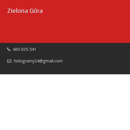
Zielona Góra
665 635 541
hologramy24@gmail.com