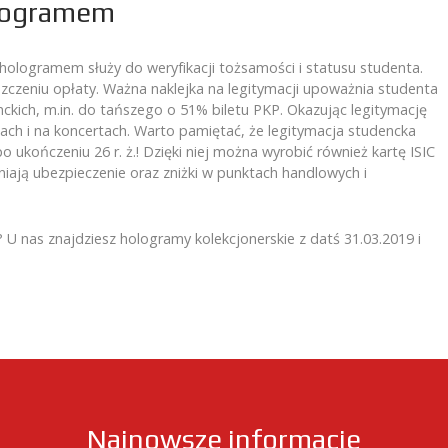
ologramem
hologramem służy do weryfikacji tożsamości i statusu studenta.
szczeniu opłaty. Ważna naklejka na legitymacji upoważnia studenta
ckich, m.in. do tańszego o 51% biletu PKP. Okazując legitymację
iach i na koncertach. Warto pamiętać, że legitymacja studencka
 ukończeniu 26 r. ż.! Dzięki niej można wyrobić również kartę ISIC
ają ubezpieczenie oraz zniżki w punktach handlowych i
? U nas znajdziesz hologramy kolekcjonerskie z datś 31.03.2019 i
Najnowsze informacje