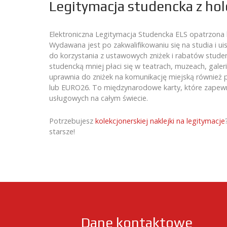
Legitymacja studencka z h
Elektroniczna Legitymacja Studencka ELS opatrzona 
Wydawana jest po zakwalifikowaniu się na studia i ui
do korzystania z ustawowych zniżek i rabatów studen
studencką mniej płaci się w teatrach, muzeach, galer
uprawnia do zniżek na komunikację miejską również po
lub EURO26. To międzynarodowe karty, które zapewni
usługowych na całym świecie.
Potrzebujesz
kolekcjonerskiej naklejki na legitymacje
starsze!
Dane kontaktowe