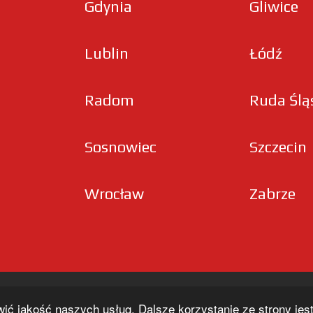
Gdynia
Gliwice
Lublin
Łódź
Radom
Ruda Ślą
Sosnowiec
Szczecin
Wrocław
Zabrze
wić jakość naszych usług. Dalsze korzystanie ze strony je