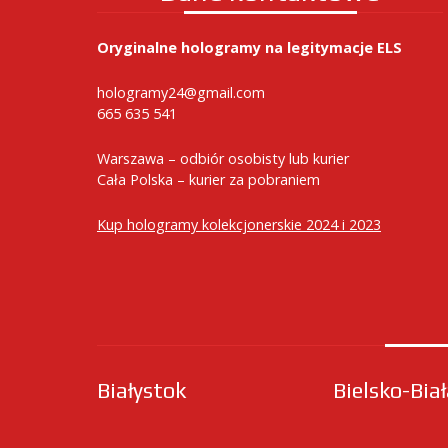
Oryginalne hologramy na legitymacje ELS
hologramy24@gmail.com
665 635 541
Warszawa – odbiór osobisty lub kurier
Cała Polska – kurier za pobraniem
Kup hologramy kolekcjonerskie 2024 i 2023
Białystok
Bielsko-Bia