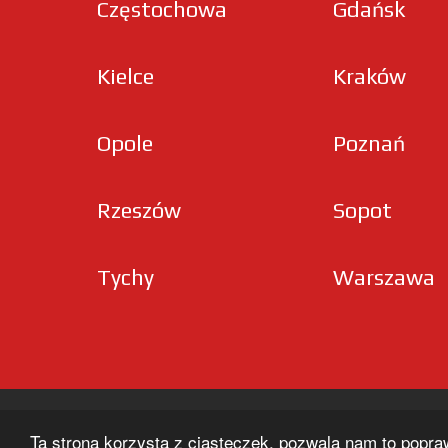
Częstochowa
Gdańsk
Kielce
Kraków
Opole
Poznań
Rzeszów
Sopot
Tychy
Warszawa
Ta strona korzysta z ciasteczek, pozwala nam to popra