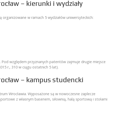
cław – kierunki i wydziały
są organizowane w ramach 5 wydziałów uniwersyteckich:
ość. Pod względem przyznanych patentów zajmuje drugie miejsce
5 r., 310 w ciągu ostatnich 5 lat).
rocław – kampus studencki
ntrum Wrocławia. Wyposażone są w nowoczesne zaplecze
 sportowe z własnym basenem, siłownią, halą sportową i stołami