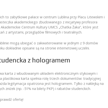
ich to zabytkowe pałace w centrum Lublina przy Placu Litewskim i
Miasteczka akademickiego zbudowanego z inicjatywy profesora
 Akademickie Centrum Kultury UMCS „Chatka Żaka”, które jest
ań z artystami, przeglądów filmowych i teatralnych.
 Lublinie mogą ubiegać o zakwaterowanie w jednym z 9 domów
u dokładnie opisane są na stronie internetowej uczelni.
Studencka z hologramem
kowa karta z wbudowanym układem elektronicznym stykowym i
 plastikowa karta spełnia rolę trzech dokumentów: tradycyjnej
. Każda legitymacja opatrzona jest hologramem. Tylko z naklejką na
h zniżek (np. -51% na bilety PKP) i rabatów studenckich.
prawdź ofertę!