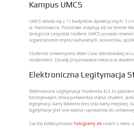
Kampus UMCS
UMCS składa się z 11 budynków dydaktycznych. 3 z n
ul. Narutowicza. Pozostałe znajdują się na terenie 
Grzegorza Leopolda Seidlera. UMCS posiada również
organizatorem imprez kulturalnych, koncertów, spotk
Studencki Uniwersytetu Marii Curie-Skłodowskiej w
studenckich. Zasady przyznawania miejsca w akademik
Elektroniczna Legitymacja 
Elektroniczna Legitymacja Studencka ELS to plasti
bezstykowym, która potwierdza status student. Jedna
legitymacji, karty bibliotecznej oraz karty miejskiej
legitymacje jest ona ważna i upoważnia do ustawowyc
Zacznij kolekcjonować
hologramy els
razem z nami, s