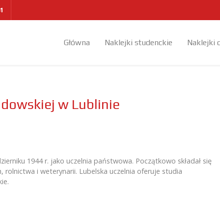
41
Główna
Naklejki studenckie
Naklejki 
odowskiej w Lublinie
zierniku 1944 r. jako uczelnia państwowa. Początkowo składał się
rolnictwa i weterynarii. Lubelska uczelnia oferuje studia
ie.