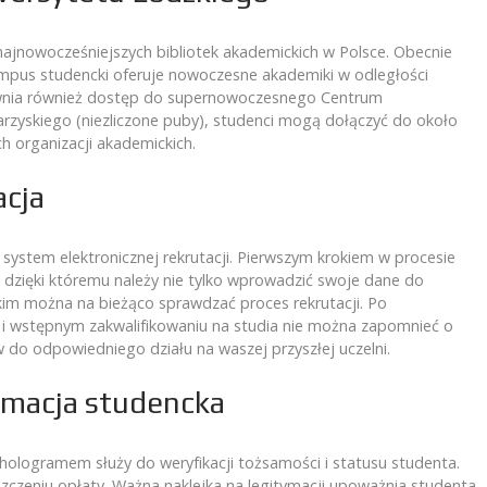
 najnowocześniejszych bibliotek akademickich w Polsce. Obecnie
ampus studencki oferuje nowoczesne akademiki w odległości
ewnia również dostęp do supernowoczesnego Centrum
zyskiego (niezliczone puby), studenci mogą dołączyć do około
h organizacji akademickich.
acja
 system elektronicznej rekrutacji. Pierwszym krokiem w procesie
, dzięki któremu należy nie tylko wprowadzić swoje dane do
kim można na bieżąco sprawdzać proces rekrutacji. Po
 i wstępnym zakwalifikowaniu na studia nie można zapomnieć o
do odpowiedniego działu na waszej przyszłej uczelni.
ymacja studencka
hologramem służy do weryfikacji tożsamości i statusu studenta.
szczeniu opłaty. Ważna naklejka na legitymacji upoważnia studenta