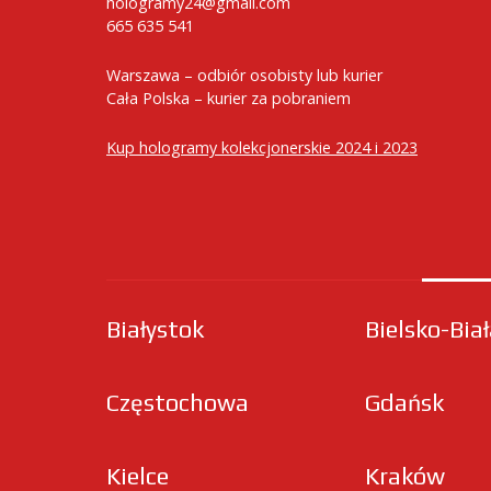
hologramy24@gmail.com
665 635 541
Warszawa – odbiór osobisty lub kurier
Cała Polska – kurier za pobraniem
Kup hologramy kolekcjonerskie 2024 i 2023
Białystok
Bielsko-Bia
Częstochowa
Gdańsk
Kielce
Kraków