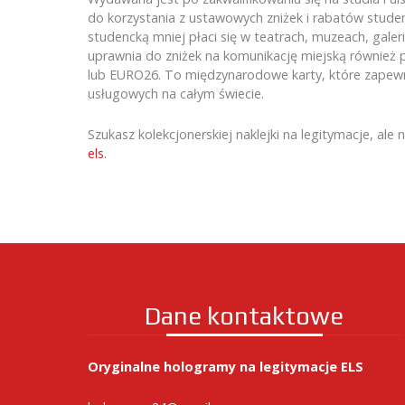
do korzystania z ustawowych zniżek i rabatów studen
studencką mniej płaci się w teatrach, muzeach, galer
uprawnia do zniżek na komunikację miejską również po
lub EURO26. To międzynarodowe karty, które zapewni
usługowych na całym świecie.
Szukasz kolekcjonerskiej naklejki na legitymacje, al
els
.
Dane kontaktowe
Oryginalne hologramy na legitymacje ELS