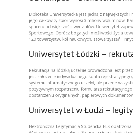
Biblioteka Uniwersytecka jest jedną z największych i
jego całkowity zbiór wynosi 3 miliony woluminów. K
spaceru od większości wydziałów. Uniwersytet zap
Sportowego. Oprócz bogatych możliwości życia towar
120 towarzystw, kół naukowych, stowarzyszeń i innyc
Uniwersytet Łódzki – rekrut
Rekrutacja na łódzką uczelnie prowadzona jest przez
jest założenie indywidualnego konta rejestracyjnego
systemu informatycznego uczelni, ale przede wszyst
pozytywnym rozpatrzeniu formularza rekrutacyjnego
dostarczeniu oryginalnych, papierowych dokumentów 
Uniwersytet w Łodzi – legit
Elektroniczna Legitymacja Studencka ELS opatrzona 
Wydawana jest po zakwalifikowaniu się na studia i ui