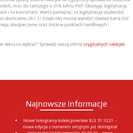
ckich, m.in. do tańszego o 51% biletu PKP. Okazując legitymację
iach i na koncertach. Warto pamiętać, że legitymacja studencka
 ukończeniu 26 r. ż.! Dzięki niej można wyrobić również kartę ISIC
ają ubezpieczenie oraz zniżki w punktach handlowych i
e nie wiesz co wybrać? Sprawdź naszą ofertę
oryginalnych naklejek
Najnowsze informacje
Nowe hologramy kolekcjonerskie ELS 31.10.21 –
nowa edycja z numerem seryjnym już dostępna!
Hologramy kolekcjonerskie 31.03.20 – nowa