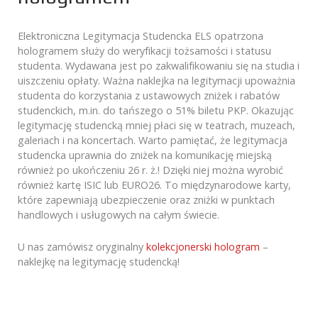
Elektroniczna Legitymacja Studencka ELS opatrzona
hologramem służy do weryfikacji tożsamości i statusu
studenta. Wydawana jest po zakwalifikowaniu się na studia i
uiszczeniu opłaty. Ważna naklejka na legitymacji upoważnia
studenta do korzystania z ustawowych zniżek i rabatów
studenckich, m.in. do tańszego o 51% biletu PKP. Okazując
legitymację studencką mniej płaci się w teatrach, muzeach,
galeriach i na koncertach. Warto pamiętać, że legitymacja
studencka uprawnia do zniżek na komunikację miejską
również po ukończeniu 26 r. ż.! Dzięki niej można wyrobić
również kartę ISIC lub EURO26. To międzynarodowe karty,
które zapewniają ubezpieczenie oraz zniżki w punktach
handlowych i usługowych na całym świecie.
U nas zamówisz oryginalny
kolekcjonerski hologram
–
naklejkę na legitymację studencką!