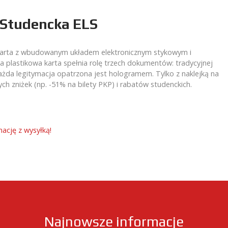
 Studencka ELS
 karta z wbudowanym układem elektronicznym stykowym i
 plastikowa karta spełnia rolę trzech dokumentów: tradycyjnej
. Każda legitymacja opatrzona jest hologramem. Tylko z naklejką na
h zniżek (np. -51% na bilety PKP) i rabatów studenckich.
ację z wysyłką!
Najnowsze informacje