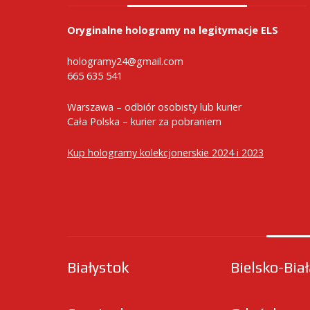
Oryginalne hologramy na legitymacje ELS
hologramy24@gmail.com
665 635 541
Warszawa – odbiór osobisty lub kurier
Cała Polska – kurier za pobraniem
Kup hologramy kolekcjonerskie 2024 i 2023
Białystok
Bielsko-Bia