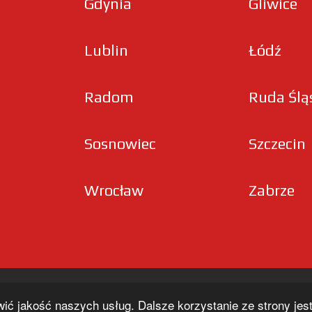
Gdynia
Gliwice
Lublin
Łódź
Radom
Ruda Ślą
Sosnowiec
Szczecin
Wrocław
Zabrze
wić jakość naszych usług. Dalsze korzystanie ze strony je