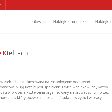
41
Główna
Naklejki studenckie
Naklejki 
 Kielcach
j w Kielcach jest skierowana na zaspokojenie oczekiwań
awców. Misją uczelni jest spełnienie takich warunków, aby każdy
ości w procesie kształcenia organizowanym i prowadzonym przez
ompetencji, który pozwoli mu osiągnąć sukces w życiu i w pracy