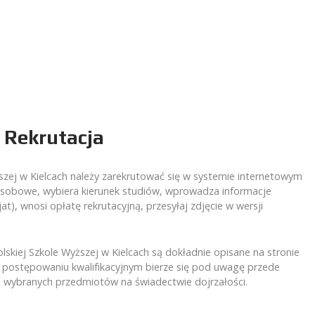
 Rekrutacja
ższej w Kielcach należy zarekrutować się w systemie internetowym
 osobowe, wybiera kierunek studiów, wprowadza informacje
t), wnosi opłatę rekrutacyjną, przesyłaj zdjęcie w wersji
olskiej Szkole Wyższej w Kielcach są dokładnie opisane na stronie
 postępowaniu kwalifikacyjnym bierze się pod uwagę przede
i wybranych przedmiotów na świadectwie dojrzałości.