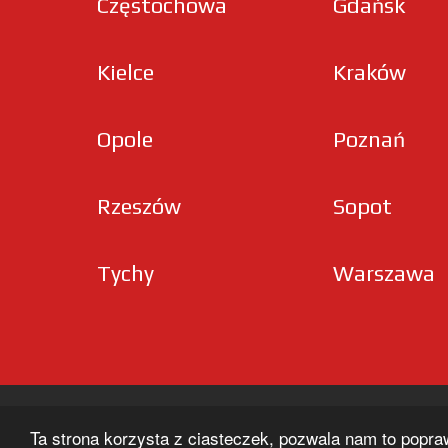
Częstochowa
Gdańsk
Kielce
Kraków
Opole
Poznań
Rzeszów
Sopot
Tychy
Warszawa
Ta strona korzysta z ciasteczek, pozwala nam to popra