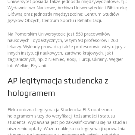
Uniwersytet posiada także jednostki międzywydziałowe, tj .:
Wydawnictwo Naukowe, Archiwa Uniwersyteckie i Bibliotekę
Główną oraz jednostki międzyszkolne: Centrum Studiów
Języków Obcych, Centrum Sportu i Rehabilitacji.
Na Pomorskim Uniwersytecie jest 550 pracowników
naukowych i dydaktycznych, w tym 90 profesorów i 260
lekarzy. Wykłady prowadzą także profesorowie wizytujący z
innych instytucji naukowych, zarówno krajowych, jak i
zagranicznych, np. z Niemiec, Rosji, Turcji, Ukrainy, Węgier
lub Wielkiej Brytanii.
AP legitymacja studencka z
hologramem
Elektroniczna Legitymacja Studencka ELS opatrzona
hologramem służy do weryfikacji tożsamości i statusu
studenta. Wydawana jest po zakwalifikowaniu się na studia i
uiszczeniu opłaty. Ważna naklejka na legitymacji upoważnia
studenta do korzystania z ustawowych zniżek i rabatów