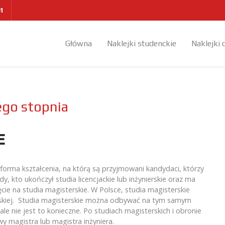
41
Główna
Naklejki studenckie
Naklejki 
ego stopnia
E
o forma kształcenia, na którą są przyjmowani kandydaci, którzy
y, kto ukończył studia licencjackie lub inżynierskie oraz ma
ie na studia magisterskie. W Polsce, studia magisterskie
ońskiej. Studia magisterskie można odbywać na tym samym
 ale nie jest to konieczne. Po studiach magisterskich i obronie
 magistra lub magistra inżyniera.