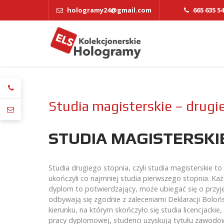
hologramy24@gmail.com
665 635 5
Studia magisterskie – drugi
STUDIA MAGISTERSKI
Studia drugiego stopnia, czyli studia magisterskie t
ukończyli co najmniej studia pierwszego stopnia. Każd
dyplom to potwierdzający, może ubiegać się o przyjęc
odbywają się zgodnie z zaleceniami Deklaracji Bol
kierunku, na którym skończyło się studia licencjackie,
pracy dyplomowej, studenci uzyskują tytułu zawodowy