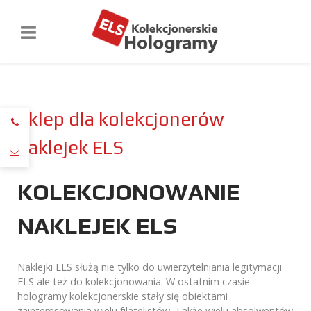
Sklep dla kolekcjonerów
naklejek ELS
KOLEKCJONOWANIE
NAKLEJEK ELS
Naklejki ELS służą nie tylko do uwierzytelniania legitymacji
ELS ale też do kolekcjonowania. W ostatnim czasie
hologramy kolekcjonerskie stały się obiektami
zainteresowania wielu filatelistów. Także wielu absolwentów