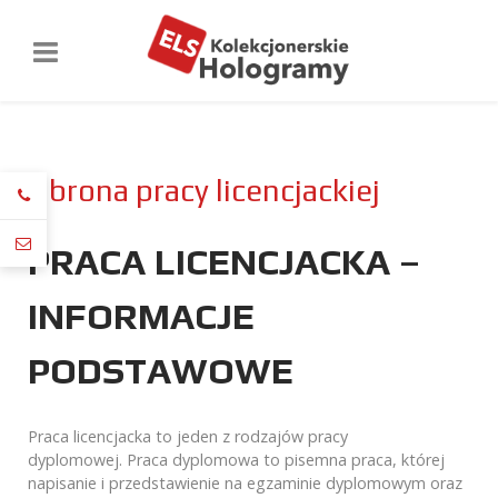
Obrona pracy licencjackiej
PRACA LICENCJACKA –
INFORMACJE
PODSTAWOWE
Praca licencjacka to jeden z rodzajów pracy
dyplomowej. Praca dyplomowa to pisemna praca, której
napisanie i przedstawienie na egzaminie dyplomowym oraz