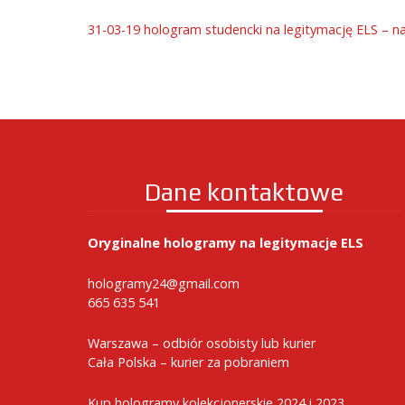
31-03-19 hologram studencki na legitymację ELS – na
Dane kontaktowe
Oryginalne hologramy na legitymacje ELS
hologramy24@gmail.com
665 635 541
Warszawa – odbiór osobisty lub kurier
Cała Polska – kurier za pobraniem
Kup hologramy kolekcjonerskie 2024 i 2023