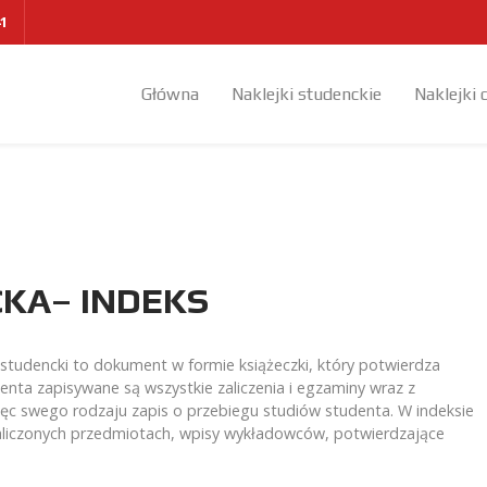
41
Główna
Naklejki studenckie
Naklejki 
CKA– INDEKS
 studencki to dokument w formie książeczki, który potwierdza
enta zapisywane są wszystkie zaliczenia i egzaminy wraz z
ięc swego rodzaju zapis o przebiegu studiów studenta. W indeksie
aliczonych przedmiotach, wpisy wykładowców, potwierdzające