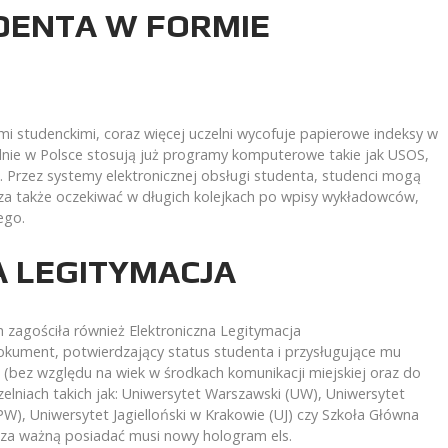
DENTA W FORMIE
i studenckimi, coraz więcej uczelni wycofuje papierowe indeksy w
zelnie w Polsce stosują już programy komputerowe takie jak USOS,
. Przez systemy elektronicznej obsługi studenta, studenci mogą
sza także oczekiwać w długich kolejkach po wpisy wykładowców,
nego.
A LEGITYMACJA
h zagościła również Elektroniczna Legitymacja
dokument, potwierdzający status studenta i przysługujące mu
 (bez względu na wiek w środkach komunikacji miejskiej oraz do
elniach takich jak: Uniwersytet Warszawski (UW), Uniwersytet
), Uniwersytet Jagielloński w Krakowie (UJ) czy Szkoła Główna
za ważną posiadać musi nowy hologram els.