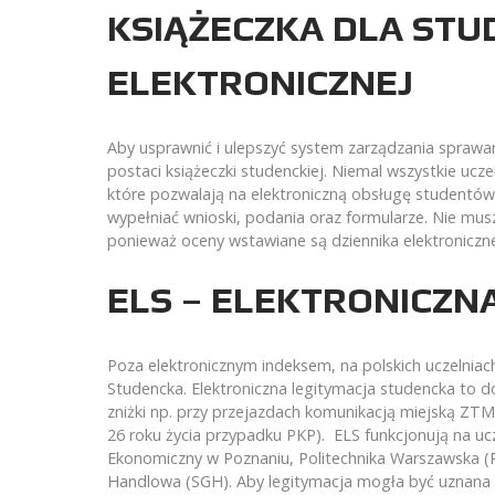
KSIĄŻECZKA DLA STU
ELEKTRONICZNEJ
Aby usprawnić i ulepszyć system zarządzania sprawam
postaci książeczki studenckiej. Niemal wszystkie uc
które pozwalają na elektroniczną obsługę studentów
wypełniać wnioski, podania oraz formularze. Nie mu
ponieważ oceny wstawiane są dziennika elektronicz
ELS – ELEKTRONICZN
Poza elektronicznym indeksem, na polskich uczelniac
Studencka. Elektroniczna legitymacja studencka to 
zniżki np. przy przejazdach komunikacją miejską ZTM
26 roku życia przypadku PKP). ELS funkcjonują na ucz
Ekonomiczny w Poznaniu, Politechnika Warszawska (PW
Handlowa (SGH). Aby legitymacja mogła być uznana 