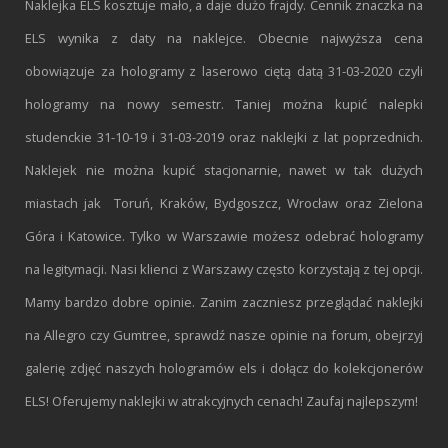
Naklejka ELS kosztuje mało, a daje dużo frajdy. Cennik znaczka na
ELS wynika z daty na naklejce. Obecnie najwyższa cena
obowiązuje za hologramy z laserowo ciętą datą 31-03-2020 czyli
hologramy na nowy semestr. Taniej można kupić nalepki
studenckie 31-10-19 i 31-03-2019 oraz naklejki z lat poprzednich.
Naklejek nie można kupić stacjonarnie, nawet w tak dużych
miastach jak Toruń, Kraków, Bydgoszcz, Wrocław oraz Zielona
Góra i Katowice. Tylko w Warszawie możesz odebrać hologramy
na legitymacji. Nasi klienci z Warszawy często korzystają z tej opcji.
Mamy bardzo dobre opinie. Zanim zaczniesz przeglądać naklejki
na Allegro czy Gumtree, sprawdź nasze opinie na forum, obejrzyj
galerię zdjęć naszych hologramów els i dołącz do kolekcjonerów
ELS! Oferujemy naklejki w atrakcyjnych cenach! Zaufaj najlepszym!