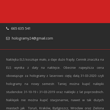
665 635 541
hologramy24@gmail.com
Naklejka ELS kosztuje mało, a daje dużo frajdy. Cennik znaczka na
ELS wynika z daty na naklejce. Obecnie najwyższa cena
obowiązuje za hologramy z laserowo ciętą datą 31-03-2020 czyli
hologramy na nowy semestr. Taniej można kupić nalepki
studenckie 31-10-19 i 31-03-2019 oraz naklejki z lat poprzednich.
Naklejek nie można kupić stacjonarnie, nawet w tak dużych
miastach jak Toruń, Kraków, Bydgoszcz, Wrocław oraz Zielona