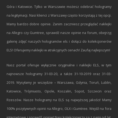
Góra i Katowice. Tylko w Warszawie możesz odebrać hologramy
na legitymacji. Nasi klienci z Warszawy często korzystają z tej opcji.
Mamy bardzo dobre opinie. Zanim zaczniesz przeglądać naklejki
na Allegro czy Gumtree, sprawdź nasze opinie na forum, obejrzyj
galerię zdjęć naszych hologramów els i dołącz do kolekcjonerów
ELS! Oferujemy naklejki w atrakcyjnych cenach! Zaufaj najlepszym!
Nasz portal oferuje wyłącznie oryginalne i naklejki ELS, w tym
najnowsze hologramy 31-03-20, a także 31-10-2019 oraz 31-03-
2019. Wysyłamy je wszędzie – Warszawa, Gdynia, Toruń, Lublin,
Katowice, Trójmiasto, Opole, Koszalin, Sopot, Szczecin oraz
Rzeszów. Nasze hologramy na ELS są najwyższej jakości! Mamy
100% pozytywnych opinii na Allegro, OLX i Gumtree. Wejdź na fora
internetowe i sprawdź opinie! Nasi kolekcjonerzy są z nami od lat.