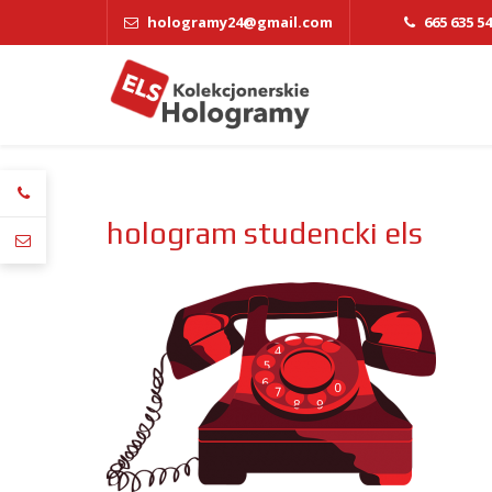
hologramy24@gmail.com
665 635 5
hologram studencki els